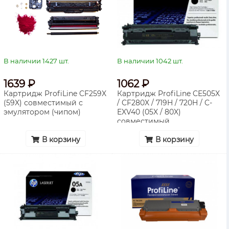
В наличии 1427 шт.
В наличии 1042 шт.
1639 ₽
1062 ₽
Картридж ProfiLine CF259X
Картридж ProfiLine CE505X
(59X) совместимый с
/ CF280X / 719H / 720H / C-
эмулятором (чипом)
EXV40 (05X / 80X)
совместимый
В корзину
В корзину