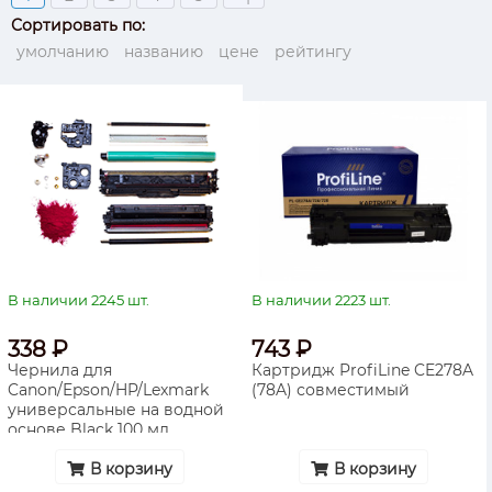
Сортировать по:
умолчанию
названию
цене
рейтингу
В наличии 2245 шт.
В наличии 2223 шт.
338 ₽
743 ₽
Чернила для
Картридж ProfiLine CE278A
Canon/Epson/HP/Lexmark
(78A) совместимый
универсальные на водной
основе Black 100 мл
ProfiLine
В корзину
В корзину