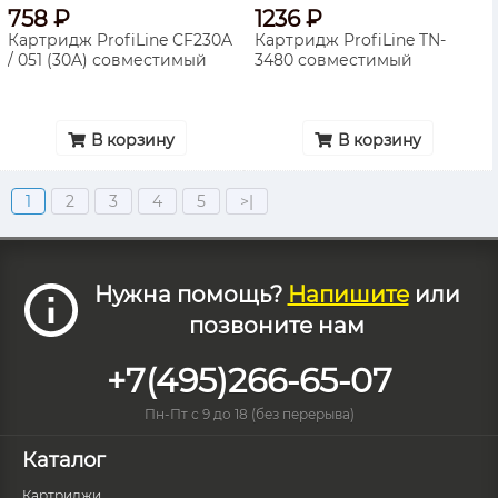
758 ₽
1236 ₽
Картридж ProfiLine CF230A
Картридж ProfiLine TN-
/ 051 (30A) совместимый
3480 совместимый
В корзину
В корзину
1
2
3
4
5
>|
Нужна помощь?
Напишите
или
позвоните нам
+7(495)266-65-07
Пн-Пт с 9 до 18 (без перерыва)
Каталог
Картриджи