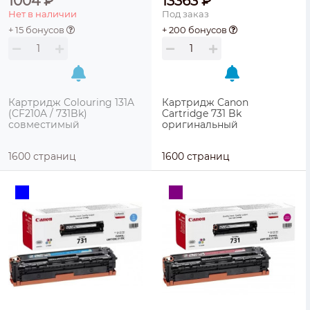
1004 ₽
13363 ₽
Нет в наличии
Под заказ
+ 15 бонусов
+ 200 бонусов
Картридж Colouring 131A
Картридж Canon
(CF210A / 731Bk)
Cartridge 731 Bk
совместимый
оригинальный
1600 страниц
1600 страниц