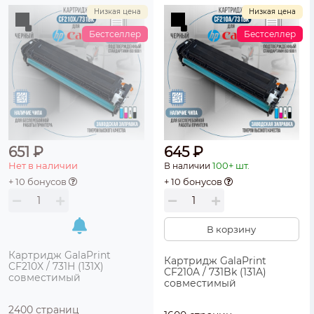
Низкая цена
Низкая цена
Бестселлер
Бестселлер
651 ₽
645 ₽
Нет в наличии
100+ шт.
В наличии
+ 10 бонусов
+ 10 бонусов
В корзину
Картридж GalaPrint
Картридж GalaPrint
CF210X / 731H (131X)
CF210A / 731Bk (131A)
совместимый
совместимый
2400 страниц