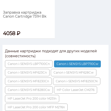
Заправка картриджа
Canon Cartridge 731H Bk
4058 ₽
Данные картриджи подходят для других моделей
(совместимость)
Canon i-SENSYS LBP7100Cn
Canon i-SENSYS LBP7110Cw
Canon i-SENSYS MF623Cn
Canon i-SENSYS MF628Cw
Canon i-SENSYS MF8230Cn
Canon i-SENSYS MF8250CN
Canon i-SENSYS MF8280Cw
HP Color LaserJet CM276
HP LaserJet Pro 200 color M251n
HP LaserJet Pro 200 color MFP M276n