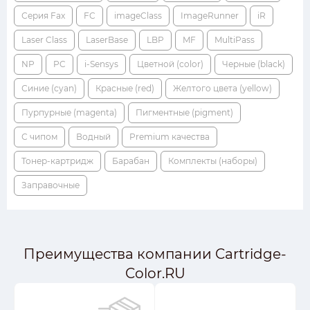
Серия Fax
FC
imageClass
ImageRunner
iR
Laser Class
LaserBase
LBP
MF
MultiPass
NP
PC
i-Sensys
Цветной (color)
Черные (black)
Синие (cyan)
Красные (red)
Желтого цвета (yellow)
Пурпурные (magenta)
Пигментные (pigment)
С чипом
Водный
Premium качества
Тонер-картридж
Барабан
Комплекты (наборы)
Заправочные
Преимущества компании Cartridge-
Color.RU