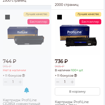
2300 страниц
совместимый
2000 страниц
Лучшее качество
Лучшее качество
Бестселлер
Бестселлер
744 ₽
736 ₽
915 ₽
905 ₽
Нет в наличии
100+ шт.
В наличии
+ 11 бонусов
+ 11 бонусов
В корзину
Картридж ProfiLine
Картридж ProfiLine
CE285X совместимый