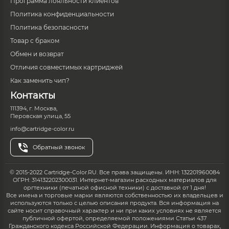
Программа лояльности клиентов
Политика конфиденциальности
Политика безопасности
Товар с браком
Обмен и возврат
Отличия совместимых картриджей
Как заменить чип?
Контакты
111394, г. Москва,
Перовская улица, 55
info@cartridge-color.ru
Обратный звонок
© 2015-2022 Cartridge-Color.RU. Все права защищены. ИНН: 132201960084
ОГРН: 314132202300031. Интернет-магазин расходных материалов для
оргтехники (печатной офисной техники) с доставкой от 1 дня!
Все имена и торговые марки являются собственностью их владельцев и
используются только с целью описания продукта. Вся информация на
сайте носит справочный характер и ни при каких условиях не является
публичной офертой, определяемой положениями Статьи 437
Гражданского кодекса Российской Федерации. Информация о товарах,