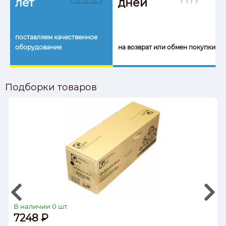
лет
дней
поставляем качественное
оборудование
на возврат или обмен покупки
Подборки товаров
В наличии 0 шт.
7248 ₽