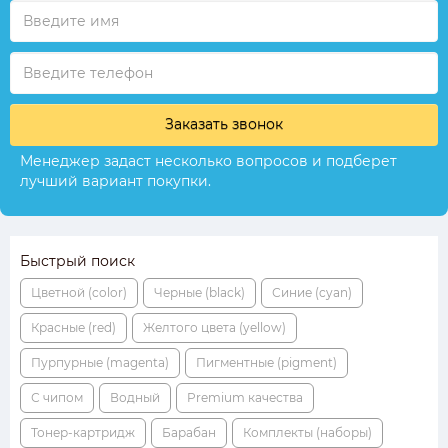
Заказать звонок
Менеджер задаст несколько вопросов и подберет
лучший вариант покупки.
Быстрый поиск
Цветной (color)
Черные (black)
Синие (cyan)
Красные (red)
Желтого цвета (yellow)
Пурпурные (magenta)
Пигментные (pigment)
С чипом
Водный
Premium качества
Тонер-картридж
Барабан
Комплекты (наборы)