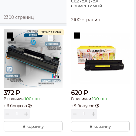
CE278A (78A)
совместимый
2300 страниц
2100 страниц
Низкая цена
372 ₽
620 ₽
100+ шт.
100+ шт.
В наличии
В наличии
+ 6 бонусов
+ 9 бонусов
В корзину
В корзину