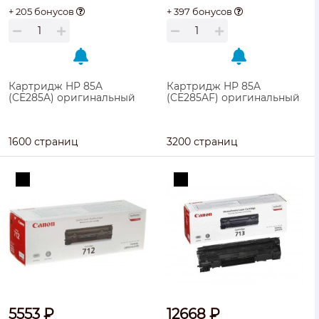
+ 205 бонусов
+ 397 бонусов
Картридж HP 85A
Картридж HP 85A
(CE285A) оригинальный
(CE285AF) оригинальный
1600 страниц
3200 страниц
5553 ₽
12668 ₽