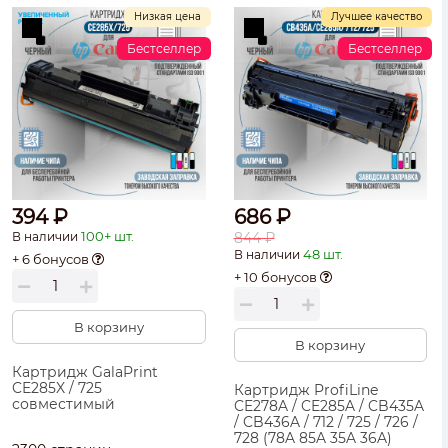
Низкая цена
Лучшее качество
Бестселлер
Бестселлер
394 ₽
686 ₽
100+ шт.
В наличии
844 ₽
48 шт.
В наличии
+ 6 бонусов
+ 10 бонусов
В корзину
В корзину
Картридж GalaPrint
CE285X / 725
Картридж ProfiLine
совместимый
CE278A / CE285A / CB435A
/ CB436A / 712 / 725 / 726 /
728 (78A 85A 35A 36A)