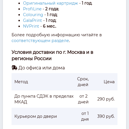
Оригинальный картридж
-
1 год
.
ProfiLine
-
2 года
;
Colouring
-
1 год
;
GalaPrint
-
1 год
;
NVPrint
-
6 мес.
.
Более подробную информацию читайте в
соответствующем разделе
.
Условия доставки по г. Москва и в
регионы России
До офиса или дома
Срок,
Метод
Цена
дней
До пункта СДЭК в пределах
от 2
290 руб.
МКАД
дней
от 1
Курьером до двери
390 руб.
дня