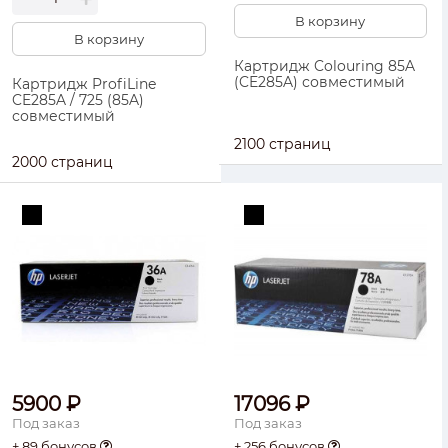
В корзину
В корзину
Картридж Colouring 85A
(CE285A) совместимый
Картридж ProfiLine
CE285A / 725 (85A)
совместимый
2100 страниц
2000 страниц
5900 ₽
17096 ₽
Под заказ
Под заказ
+ 89 бонусов
+ 256 бонусов