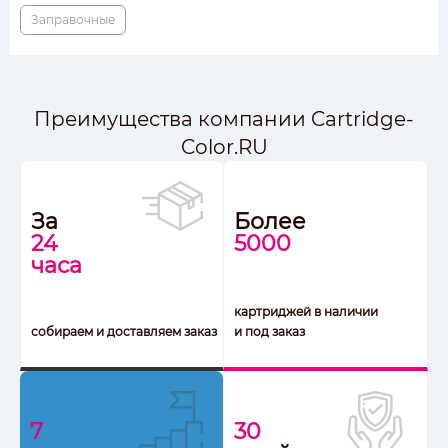
Заправочные
Преимущества компании Cartridge-
Color.RU
За
Более
24
5000
часа
картриджей в наличии
собираем и доставляем заказ
и под заказ
7
30