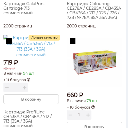
Картридж GalaPrint
Картридж Colouring
Cartridge 713
CE278A / CE285A / CB435A
совместимый
/ CB436A / 712 / 725 / 726 /
728 (№78A 85A 35A 36A)
совместимый
2000 страниц
2000 страниц
Лучшее качество
719 ₽
884 ₽
94 шт.
В наличии
+ 11 бонусов
660 ₽
В корзину
79 шт.
В наличии
+ 10 бонусов
Картридж ProfiLine
CB435A / CB436A / 712 /
713 (35A / 36A)
совместимый
В корзину