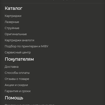
Каталог
Картриджи
Лазерные
Струйные
Оригинальные
Картриджи аналоги
Подбор по принтерам и МФУ
Сервисный центр
Покупателям
Доставка
Способы оплаты
Отзывы о товаре
Акции и скидки
Гарантия и сроки
Помощь