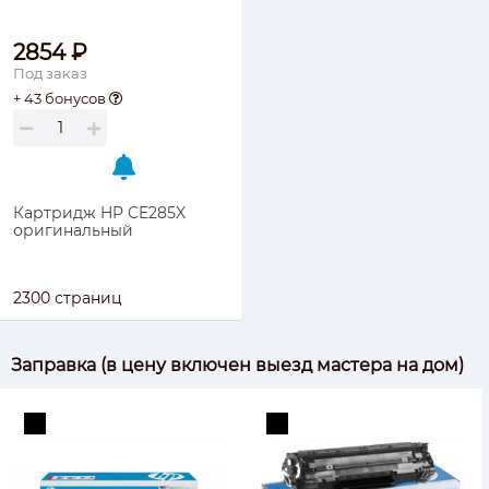
2854 ₽
Под заказ
+ 43 бонусов
Картридж HP CE285X
оригинальный
2300 страниц
Заправка (в цену включен выезд мастера на дом)