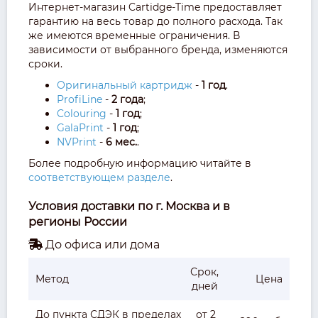
Интернет-магазин Cartidge-Time предоставляет
гарантию на весь товар до полного расхода. Так
же имеются временные ограничения. В
зависимости от выбранного бренда, изменяются
сроки.
Оригинальный картридж
-
1 год
.
ProfiLine
-
2 года
;
Colouring
-
1 год
;
GalaPrint
-
1 год
;
NVPrint
-
6 мес.
.
Более подробную информацию читайте в
соответствующем разделе
.
Условия доставки по г. Москва и в
регионы России
До офиса или дома
Срок,
Метод
Цена
дней
До пункта СДЭК в пределах
от 2