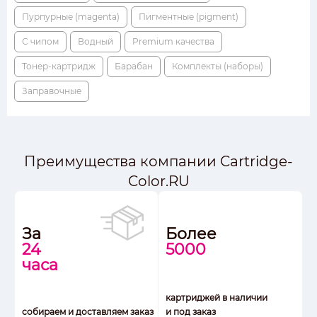
Пурпурные (magenta)
Пигментные (pigment)
С чипом
Водный
Premium качества
Тонер-картридж
Барабан
Комплекты (наборы)
Заправочные
Преимущества компании Cartridge-
Color.RU
За
Более
24
5000
часа
картриджей в наличии
собираем и доставляем заказ
и под заказ