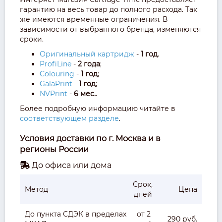
гарантию на весь товар до полного расхода. Так
же имеются временные ограничения. В
зависимости от выбранного бренда, изменяются
сроки.
Оригинальный картридж
-
1 год
.
ProfiLine
-
2 года
;
Colouring
-
1 год
;
GalaPrint
-
1 год
;
NVPrint
-
6 мес.
.
Более подробную информацию читайте в
соответствующем разделе
.
Условия доставки по г. Москва и в
регионы России
До офиса или дома
Срок,
Метод
Цена
дней
До пункта СДЭК в пределах
от 2
290 руб.