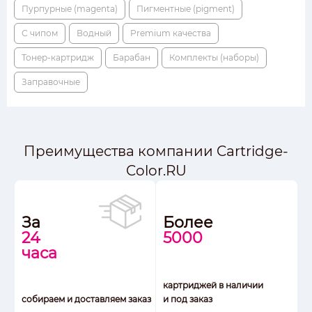
Пурпурные (magenta)
Пигментные (pigment)
С чипом
Водный
Premium качества
Тонер-картридж
Барабан
Комплекты (наборы)
Заправочные
Преимущества компании Cartridge-
Color.RU
За
Более
24
5000
часа
картриджей в наличии
собираем и доставляем заказ
и под заказ