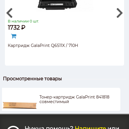
В наличии 0 шт.
1732 ₽
Картридж GalaPrint Q6511X / 710H
Просмотренные товары
Тонер-картридж GalaPrint 841818
совместимый
Нужна помощь?
Напишите
или