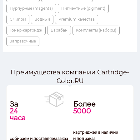
Пурпурные (magenta)
Пигментные (pigment)
С чипом
Водный
Premium качества
Тонер-картридж
Барабан
Комплекты (наборы)
Заправочные
Преимущества компании Cartridge-
Color.RU
За
Более
24
5000
часа
картриджей в наличии
собираем и доставляем заказ
и под заказ