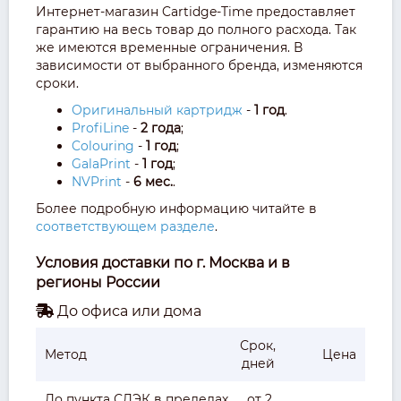
Интернет-магазин Cartidge-Time предоставляет
гарантию на весь товар до полного расхода. Так
же имеются временные ограничения. В
зависимости от выбранного бренда, изменяются
сроки.
Оригинальный картридж
-
1 год
.
ProfiLine
-
2 года
;
Colouring
-
1 год
;
GalaPrint
-
1 год
;
NVPrint
-
6 мес.
.
Более подробную информацию читайте в
соответствующем разделе
.
Условия доставки по г. Москва и в
регионы России
До офиса или дома
Срок,
Метод
Цена
дней
До пункта СДЭК в пределах
от 2