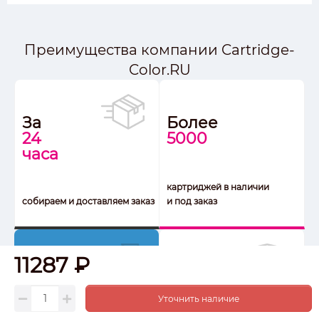
Преимущества компании Cartridge-
Color.RU
За
Более
24
5000
часа
картриджей в наличии
собираем и доставляем заказ
и под заказ
11287 ₽
7
30
лет
дней
Уточнить наличие