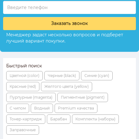
Заказать звонок
Менеджер задаст несколько вопросов и подберет
лучший вариант покупки.
Быстрый поиск
Цветной (color)
Черные (black)
Синие (cyan)
Красные (red)
Желтого цвета (yellow)
Пурпурные (magenta)
Пигментные (pigment)
С чипом
Водный
Premium качества
Тонер-картридж
Барабан
Комплекты (наборы)
Заправочные