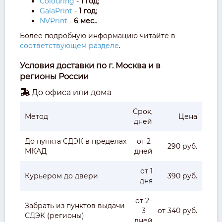
Colouring
-
1 год
;
GalaPrint
-
1 год
;
NVPrint
-
6 мес.
.
Более подробную информацию читайте в
соответствующем разделе
.
Условия доставки по г. Москва и в
регионы России
До офиса или дома
Срок,
Метод
Цена
дней
До пункта СДЭК в пределах
от 2
290 руб.
МКАД
дней
от 1
Курьером до двери
390 руб.
дня
от 2-
Забрать из пунктов выдачи
3
от 340 руб.
СДЭК (регионы)
дней